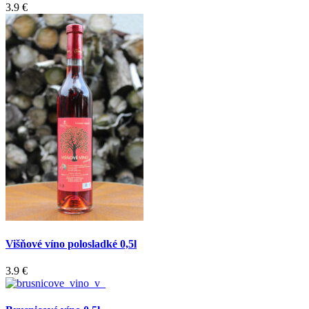
3.9 €
Višňové víno polosladké 0,5l
3.9 €