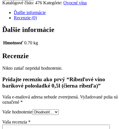
Katalógové číslo:
476
Kategórie:
Ovocné vína
Ďalšie informácie
Recenzie (0)
Ďalšie informácie
Hmotnosť
0.70 kg
Recenzie
Nikto zatiaľ nepridal hodnotenie.
Pridajte recenziu ako prvý “Ríbezľové víno
barikové polosladké 0,5l (čierna ríbezľa)”
Vaša e-mailová adresa nebude zverejnená.
Vyžadované polia sú
označené
*
Vaše hodnotenie
Vaša recenzia
*