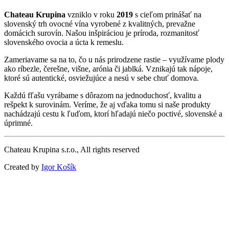
Chateau Krupina
vzniklo v roku
2019
s cieľom prinášať na
slovenský trh ovocné vína vyrobené z kvalitných, prevažne
domácich surovín. Našou inšpiráciou je príroda, rozmanitosť
slovenského ovocia a úcta k remeslu.
Zameriavame sa na to, čo u nás prirodzene rastie – využívame plody
ako ríbezle, čerešne, višne, arónia či jablká. Vznikajú tak nápoje,
ktoré sú autentické, osviežujúce a nesú v sebe chuť domova.
Každú fľašu vyrábame s dôrazom na jednoduchosť, kvalitu a
rešpekt k surovinám. Veríme, že aj vďaka tomu si naše produkty
nachádzajú cestu k ľuďom, ktorí hľadajú niečo poctivé, slovenské a
úprimné.
Chateau Krupina s.r.o., All rights reserved
Created by
Igor Košík