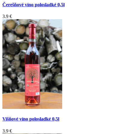
Čerešňové víno polosladké 0,5l
3.9 €
Višňové víno polosladké 0,5l
3.9 €