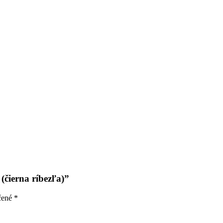
 (čierna ríbezľa)”
čené
*