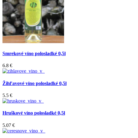
Smrekové víno polosladké 0,5l
6.8 €
Žihľavové víno polosladké 0,5l
5.5 €
Hruškové víno polosladké 0,5l
5.07 €