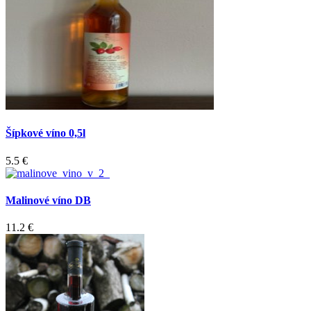
Šípkové víno 0,5l
5.5 €
Malinové víno DB
11.2 €